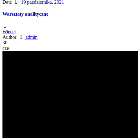
Date
19 października, 2021
Warsztaty analityczne
...
Więcej
Author
admin
30
cze