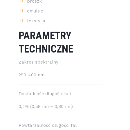
proszki
emulsje
tekstylia
PARAMETRY
TECHNICZNE
Zakres spektralny
290-400 nm
Dokładność długości fali
0,2% (0,58 nm – 0,80 nm)
Powtarzalność długości fali