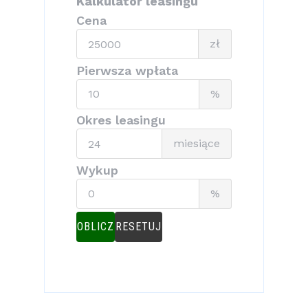
Kalkulator leasingu
Cena
Cena
zł
Pierwsza wpłata
Pierwsza
%
wpłata
Okres leasingu
Okres
miesiące
leasingu
Wykup
Wykup
%
OBLICZ
RESETUJ