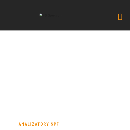
SPF 290AS
→
→
→
Oferta
Aparatura analityczna
SPF 290AS
ANALIZATORY SPF