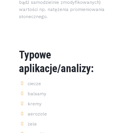
bądź samodzielnie zmodyfikowanych)
wartości np. natężenia promieniowania
słonecznego.
Typowe
aplikacje/analizy:
ciecze
balsamy
kremy
aerozole
żele