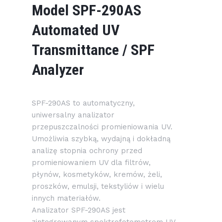
Model SPF-290AS
Automated UV
Transmittance / SPF
Analyzer
SPF-290AS to automatyczny,
uniwersalny analizator
przepuszczalności promieniowania UV.
Umożliwia szybką, wydajną i dokładną
analizę stopnia ochrony przed
promieniowaniem UV dla filtrów,
płynów, kosmetyków, kremów, żeli,
proszków, emulsji, tekstyliów i wielu
innych materiałów.
Analizator SPF-290AS jest