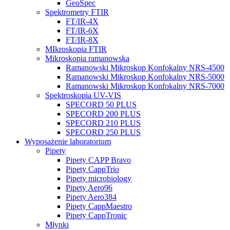
GeoSpec
Spektrometry FTIR
FT/IR-4X
FT/IR-6X
FT/IR-8X
MIkroskopia FTIR
Mikroskopia ramanowska
Ramanowski Mikroskop Konfokalny NRS-4500
Ramanowski Mikroskop Konfokalny NRS-5000
Ramanowski Mikroskop Konfokalny NRS-7000
Spektroskopia UV-VIS
SPECORD 50 PLUS
SPECORD 200 PLUS
SPECORD 210 PLUS
SPECORD 250 PLUS
Wyposażenie laboratorium
Pipety
Pipety CAPP Bravo
Pipety CappTrio
Pipety microbiology
Pipety Aero96
Pipety Aero384
Pipety CappMaestro
Pipety CappTronic
Młynki