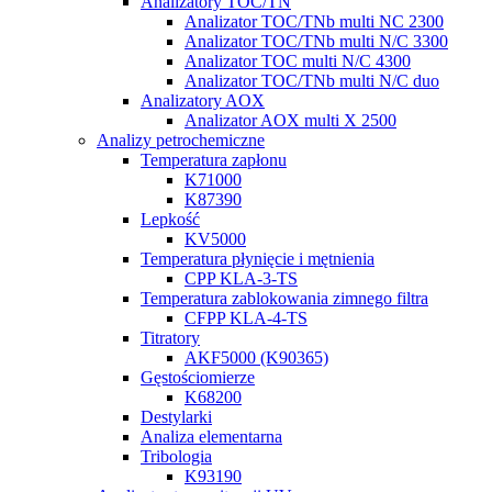
Analizatory TOC/TN
Analizator TOC/TNb multi NC 2300
Analizator TOC/TNb multi N/C 3300
Analizator TOC multi N/C 4300
Analizator TOC/TNb multi N/C duo
Analizatory AOX
Analizator AOX multi X 2500
Analizy petrochemiczne
Temperatura zapłonu
K71000
K87390
Lepkość
KV5000
Temperatura płynięcie i mętnienia
CPP KLA-3-TS
Temperatura zablokowania zimnego filtra
CFPP KLA-4-TS
Titratory
AKF5000 (K90365)
Gęstościomierze
K68200
Destylarki
Analiza elementarna
Tribologia
K93190