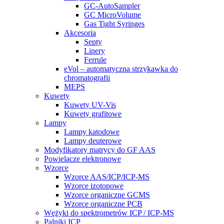
GC-AutoSampler
GC MicroVolume
Gas Tight Syringes
Akcesoria
Septy
Linery
Ferrule
eVol – automatyczna strzykawka do
chromatografii
MEPS
Kuwety
Kuwety UV-Vis
Kuwety grafitowe
Lampy
Lampy katodowe
Lampy deuterowe
Modyfikatory matrycy do GF AAS
Powielacze elektronowe
Wzorce
Wzorce AAS/ICP/ICP-MS
Wzorce izotopowe
Wzorce organiczne GCMS
Wzorce organiczne PCB
Wężyki do spektrometrów ICP / ICP-MS
Palniki ICP