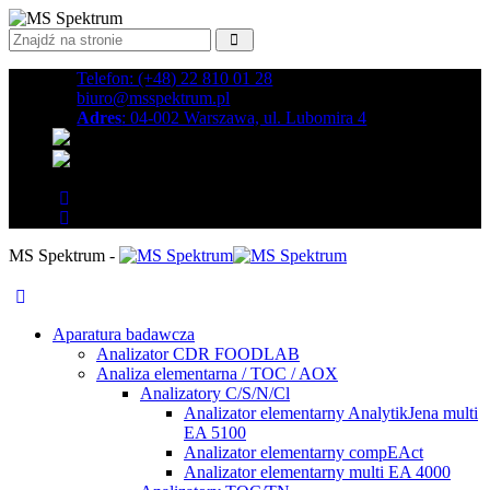
Telefon: (+48) 22 810 01 28
biuro@msspektrum.pl
Adres
: 04-002 Warszawa, ul. Lubomira 4
MS Spektrum -
Aparatura badawcza
Analizator CDR FOODLAB
Analiza elementarna / TOC / AOX
Analizatory C/S/N/Cl
Analizator elementarny AnalytikJena multi
EA 5100
Analizator elementarny compEAct
Analizator elementarny multi EA 4000