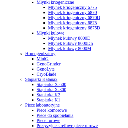
Młynki kriogeniczne
Młynek kriogeniczny 6775
Młynek kriogeniczny 6870
Młynek kriogeniczny 6870D
Młynek kriogeniczny 6875
Młynek kriogeniczny 6875D
Młynki kulowe
Młynek kulowy 8000D
Młynek kulowy 8000Dn
Młynek kulowy 8000M
Homogenizatory
MiniG
GenoGrinder
GenoLyte
CryoBlade
Stapiarki Katanax
Stapiarka X-600
Stapiarka X-300
Stapiarka K2
Stapiarka K1
Piece laboratoryjne
Piece komorowe
Piece do spopielania
Piece rurowe
Precyzyjne strefowe piece rurowe