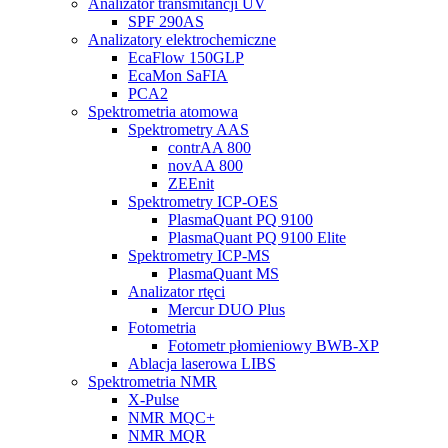
Analizator transmitancji UV
SPF 290AS
Analizatory elektrochemiczne
EcaFlow 150GLP
EcaMon SaFIA
PCA2
Spektrometria atomowa
Spektrometry AAS
contrAA 800
novAA 800
ZEEnit
Spektrometry ICP-OES
PlasmaQuant PQ 9100
PlasmaQuant PQ 9100 Elite
Spektrometry ICP-MS
PlasmaQuant MS
Analizator rtęci
Mercur DUO Plus
Fotometria
Fotometr płomieniowy BWB-XP
Ablacja laserowa LIBS
Spektrometria NMR
X-Pulse
NMR MQC+
NMR MQR