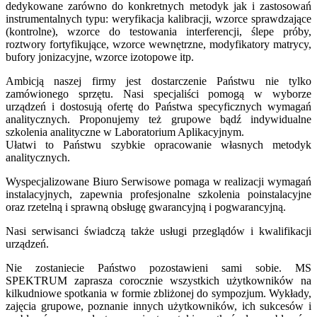
dedykowane zarówno do konkretnych metodyk jak i zastosowań
instrumentalnych typu: weryfikacja kalibracji, wzorce sprawdzające
(kontrolne), wzorce do testowania interferencji, ślepe próby,
roztwory fortyfikujące, wzorce wewnętrzne, modyfikatory matrycy,
bufory jonizacyjne, wzorce izotopowe itp.
Ambicją naszej firmy jest dostarczenie Państwu nie tylko
zamówionego sprzętu. Nasi specjaliści pomogą w wyborze
urządzeń i dostosują ofertę do Państwa specyficznych wymagań
analitycznych. Proponujemy też grupowe bądź indywidualne
szkolenia analityczne w Laboratorium Aplikacyjnym.
Ułatwi to Państwu szybkie opracowanie własnych metodyk
analitycznych.
Wyspecjalizowane Biuro Serwisowe pomaga w realizacji wymagań
instalacyjnych, zapewnia profesjonalne szkolenia poinstalacyjne
oraz rzetelną i sprawną obsługę gwarancyjną i pogwarancyjną.
Nasi serwisanci świadczą także usługi przeglądów i kwalifikacji
urządzeń.
Nie zostaniecie Państwo pozostawieni sami sobie. MS
SPEKTRUM zaprasza corocznie wszystkich użytkowników na
kilkudniowe spotkania w formie zbliżonej do sympozjum. Wykłady,
zajęcia grupowe, poznanie innych użytkowników, ich sukcesów i