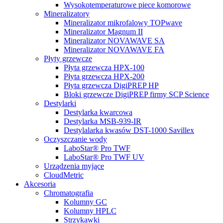
Wysokotemperaturowe piece komorowe
Mineralizatory
Mineralizator mikrofalowy TOPwave
Mineralizator Magnum II
Mineralizator NOVAWAVE SA
Mineralizator NOVAWAVE FA
Płyty grzewcze
Płyta grzewcza HPX-100
Płyta grzewcza HPX-200
Płyta grzewcza DigiPREP HP
Bloki grzewcze DigiPREP firmy SCP Science
Destylarki
Destylarka kwarcowa
Destylarka MSB-939-IR
Destylalarka kwasów DST-1000 Savillex
Oczyszczanie wody
LaboStar® Pro TWF
LaboStar® Pro TWF UV
Urządzenia myjące
CloudMetric
Akcesoria
Chromatografia
Kolumny GC
Kolumny HPLC
Strzykawki