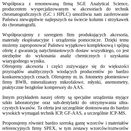
Współpraca z renomowaną firmą SGE Analytical Science,
producentem wyspecjalizowanym w akcesoriach do technik
chromatograficznych (GC i HPLC) umożliwia nam zaoferowanie
Państwu niewątpliwie najlepszych na świecie kolumn i strzykawek
do chromatografii.
Współpracujemy z szeregiem firm produkujących akcesoria,
materiały eksploatacyjne i urządzenia pomocnicze. Dzięki temu
możemy zaproponować Państwu wyjątkowo kompleksową i spójną
ofertę z gwarancją natychmiastowych dostaw wszystkiego, co jest
niezbędne do wykonania analiz chemicznych i uzyskania
wiarygodnego wyniku.
Oferujemy akcesoria i części zużywające się do większości
przyrządów analitycznych wiodących producentów po bardzo
konkurencyjnych cenach. Oferujemy m. in. fotometry płomieniowe
firmy BWB, mineralizatory mikrofalowe, młynki, anemometry,
praktycznie bezgłośne kompresory do AAS.
Innym przykładem naszej oferty są specjalne urządzenia myjące
szkło laboratoryjne oraz sub-destylarki do otrzymywania ultra-
czystych kwasów. Ta oferta jest szczególnie dostosowana do bardzo
wysokich wymagań technik ICP, GF-AAS, a szczególnie ICP-MS.
Proponujemy również bardzo szeroką gamę wzorców i materiałów
referencyjnych firmy SPEX, w tym zestawy wzorców/roztworów