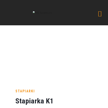
Stapiarka K1
→
→
Akcesoria
Urządzenia
→
→
laboratoryjne
Stapiarki
Stapiarka K1
STAPIARKI
Stapiarka K1