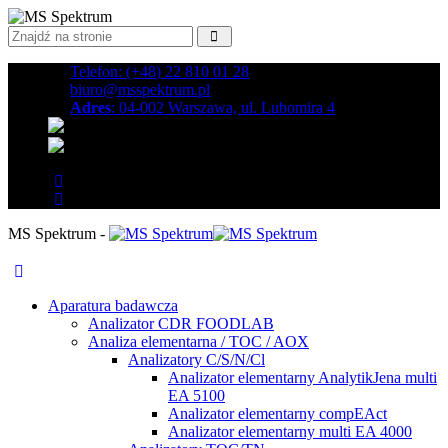
Telefon: (+48) 22 810 01 28
biuro@msspektrum.pl
Adres
: 04-002 Warszawa, ul. Lubomira 4
MS Spektrum -
Aparatura badawcza
Analizator CDR FOODLAB
Analiza elementarna / TOC / AOX
Analizatory C/S/N/Cl
Analizator elementarny AnalytikJena multi
EA 5100
Analizator elementarny compEAct
Analizator elementarny multi EA 4000