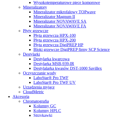
Wysokotemperaturowe piece komorowe
Mineralizatory
Mineralizator mikrofalowy TOPwave
Mineralizator Magnum II
Mineralizator NOVAWAVE SA
Mineralizator NOVAWAVE FA
Płyty grzewcze
Płyta grzewcza HPX-100
Płyta grzewcza HPX-200
Płyta grzewcza DigiPREP HP
Bloki grzewcze DigiPREP firmy SCP Science
Destylarki
Destylarka kwarcowa
Destylarka MSB-939-IR
Destylalarka kwasów DST-1000 Savillex
Oczyszczanie wody
LaboStar® Pro TWF
LaboStar® Pro TWF UV
Urządzenia myjące
CloudMetric
Akcesoria
Chromatografia
Kolumny GC
Kolumny HPLC
Strzykawki