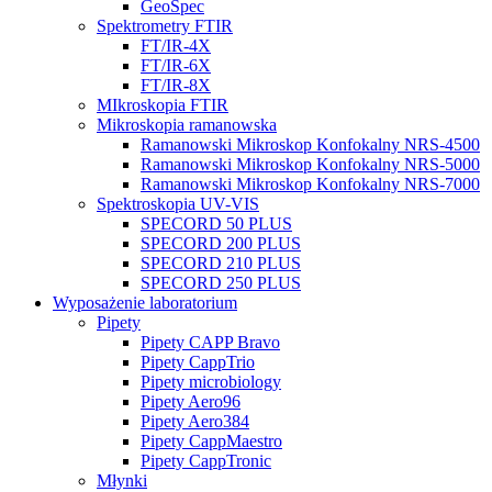
GeoSpec
Spektrometry FTIR
FT/IR-4X
FT/IR-6X
FT/IR-8X
MIkroskopia FTIR
Mikroskopia ramanowska
Ramanowski Mikroskop Konfokalny NRS-4500
Ramanowski Mikroskop Konfokalny NRS-5000
Ramanowski Mikroskop Konfokalny NRS-7000
Spektroskopia UV-VIS
SPECORD 50 PLUS
SPECORD 200 PLUS
SPECORD 210 PLUS
SPECORD 250 PLUS
Wyposażenie laboratorium
Pipety
Pipety CAPP Bravo
Pipety CappTrio
Pipety microbiology
Pipety Aero96
Pipety Aero384
Pipety CappMaestro
Pipety CappTronic
Młynki