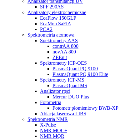
Analizator transmitancji UV
SPF 290AS
Analizatory elektrochemiczne
EcaFlow 150GLP
EcaMon SaFIA
PCA2
Spektrometria atomowa
Spektrometry AAS
contrAA 800
novAA 800
ZEEnit
Spektrometry ICP-OES
PlasmaQuant PQ 9100
PlasmaQuant PQ 9100 Elite
Spektrometry ICP-MS
PlasmaQuant MS
Analizator rtęci
Mercur DUO Plus
Fotometria
Fotometr płomieniowy BWB-XP
Ablacja laserowa LIBS
Spektrometria NMR
X-Pulse
NMR MQC+
NMR MQR