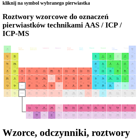
kliknij na symbol wybranego pierwiastka
Roztwory wzorcowe do oznaczeń
pierwiastków technikami AAS / ICP /
ICP-MS
1
2
Metale
Metale ziem
Lantanowce
Aktynowce
Metale
Metale
Półmetale
Niemetale
Gazy
Nieznane
H
He
alkaliczne
alkalicznych
przejściowe
bloku p
szlachetne
Wodór
Hel
1.008
4.0026
3
4
5
6
7
8
9
10
Li
Be
B
C
N
O
F
Ne
Lit
Beryl
Bor
Węgiel
Azot
Tlen
Fluor
Neon
6.94
9.0122
10.81
12.011
14.007
15.999
18.998
20.18
11
12
13
14
15
16
17
18
Na
Mg
Al
Si
P
S
Cl
Ar
Sód
Magnez
Glin
Krzem
Fosfor
Siarka
Chlor
Argon
22.99
24.305
26.982
28.085
30.974
32.06
35.45
39.948
19
20
21
22
23
24
25
26
27
28
29
30
31
32
33
34
35
36
K
Ca
Sc
Ti
V
Cr
Mn
Fe
Co
Ni
Cu
Zn
Ga
Ge
As
Se
Br
Kr
Potas
Wapń
Skand
Tytan
Wanad
Chrom
Mangan
Żelazo
Kobalt
Nikiel
Miedź
Cynk
Gal
German
Arsen
Selen
Brom
Krypton
39.098
40.078
44.956
47.867
50.942
51.996
54.938
55.845
58.933
58.693
63.546
65.38
69.723
72.63
74.922
78.971
79.904
83.798
37
38
39
40
41
42
43
44
45
46
47
48
49
50
51
52
53
54
Rb
Sr
Y
Zr
Nb
Mo
Tc
Ru
Rh
Pd
Ag
Cd
In
Sn
Sb
Te
I
Xe
Rubid
Stront
Itr
Cyrkon
Niob
Molibden
Technet
Ruten
Rod
Pallad
Srebro
Kadm
Ind
Cyna
Antymon
Tellur
Jod
Ksenon
85.468
87.62
88.906
91.224
92.906
95.95
(98)
101.07
102.91
106.42
107.87
112.41
114.82
204.38
121.76
127.6
126.9
131.29
55
56
72
73
74
75
76
77
78
79
80
81
82
83
84
85
86
Cs
Ba
Hf
Ta
W
Re
Os
Ir
Pt
Au
Hg
Tl
Pb
Bi
Po
At
Rn
57-71
Cez
Bar
Hafn
Tantal
Wolfram
Ren
Osm
Iryd
Platyna
Złoto
Rtęć
Tal
Ołów
Bizmut
Polon
Astat
Radon
132.91
137.33
178.49
180.95
183.84
186.21
190.23
192.22
195.08
196.97
200.59
204.38
207.2
208.98
(209)
(210)
(222)
87
88
104
105
106
107
108
109
110
111
112
113
114
115
116
117
118
Fr
Ra
Rf
Db
Sg
Bh
Hs
Mt
Ds
Rg
Cn
Nh
Fl
Mc
Lv
Ts
Og
89-103
Frans
Rad
Rutherford
Dubn
Seaborg
Bohr
Has
Meitner
Darmstadt
Rentgen
Kopernik
Nihon
Flerow
Moskow
Liwermor
Tenes
Oganes
(223)
(226)
(267)
(268)
(269)
(270)
(277)
(278)
(281)
(282)
(282)
(286)
(289)
(290)
(293)
(294)
(294)
57
58
59
60
61
62
63
64
65
66
67
68
69
70
71
La
Ce
Pr
Nd
Pm
Sm
Eu
Gd
Tb
Dy
Ho
Er
Tm
Yb
Lu
Lantan
Cer
Prazeodym
Neodym
Promet
Samar
Europ
Gadolin
Terb
Dysproz
Holm
Erb
Tul
Iterb
Lutet
138.91
140.12
140.91
144.24
144.24
150.36
151.96
157.25
158.93
162.5
164.93
167.26
168.93
173.05
174.97
89
90
91
92
93
94
95
96
97
98
99
100
101
102
103
Ac
Th
Pa
U
Np
Pu
Am
Cm
Bk
Cf
Es
Fm
Md
No
Lr
Aktyn
Tor
Protaktyn
Uran
Neptun
Pluton
Ameryk
Kiur
Berkel
Kaliforn
Einstein
Ferm
Mendelew
Nobel
Lorens
(227)
232.04
231.04
238.03
(237)
(244)
(243)
(247)
(247)
(251)
(252)
(257)
(258)
(259)
(266)
Wzorce, odczynniki, roztwory