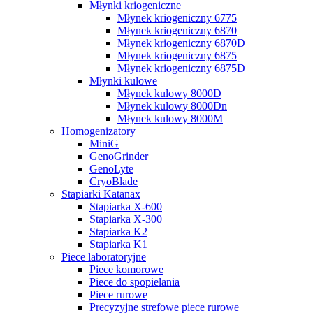
Młynki kriogeniczne
Młynek kriogeniczny 6775
Młynek kriogeniczny 6870
Młynek kriogeniczny 6870D
Młynek kriogeniczny 6875
Młynek kriogeniczny 6875D
Młynki kulowe
Młynek kulowy 8000D
Młynek kulowy 8000Dn
Młynek kulowy 8000M
Homogenizatory
MiniG
GenoGrinder
GenoLyte
CryoBlade
Stapiarki Katanax
Stapiarka X-600
Stapiarka X-300
Stapiarka K2
Stapiarka K1
Piece laboratoryjne
Piece komorowe
Piece do spopielania
Piece rurowe
Precyzyjne strefowe piece rurowe