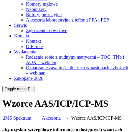
Komory mgłowe
Nebulizery
Bufory jonizacyjne
Akcesoria laboratoryjne z teflonu PFA i FEP
Serwis
Zgłoszenie serwisowe
Kontakt
Kontakt
O Firmie
Wydarzenia
Radzenie sobie z trudnymi matrycami – TOC, TNb i
AOX – webinar
Oznaczanie zawartości tłuszczu w nasionach i zbożach
– webinar.
Zakopane 2026
Toggle menu
Wzorce AAS/ICP/ICP-MS
MS Spektrum
→
Akcesoria
→
Wzorce AAS/ICP/ICP-MS
aby uzyskać szczegółowe informacje o dostępnych wzorcach