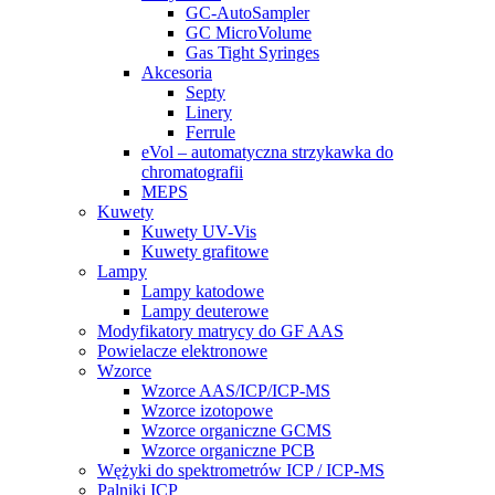
GC-AutoSampler
GC MicroVolume
Gas Tight Syringes
Akcesoria
Septy
Linery
Ferrule
eVol – automatyczna strzykawka do
chromatografii
MEPS
Kuwety
Kuwety UV-Vis
Kuwety grafitowe
Lampy
Lampy katodowe
Lampy deuterowe
Modyfikatory matrycy do GF AAS
Powielacze elektronowe
Wzorce
Wzorce AAS/ICP/ICP-MS
Wzorce izotopowe
Wzorce organiczne GCMS
Wzorce organiczne PCB
Wężyki do spektrometrów ICP / ICP-MS
Palniki ICP