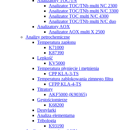
Analizatory TOC/TN
Analizator TOC/TNb multi NC 2300
Analizator TOC/TNb multi N/C 3300
Analizator TOC multi N/C 4300
Analizator TOC/TNb multi N/C duo
Analizatory AOX
Analizator AOX multi X 2500
Analizy petrochemiczne
Temperatura zapłonu
K71000
K87390
Lepkość
KV5000
Temperatura płynięcie i mętnienia
CPP KLA-3-TS
Temperatura zablokowania zimnego filtra
CFPP KLA-4-TS
Titratory
AKF5000 (K90365)
Gęstościomierze
K68200
Destylarki
Analiza elementarna
Tribologia
K93190