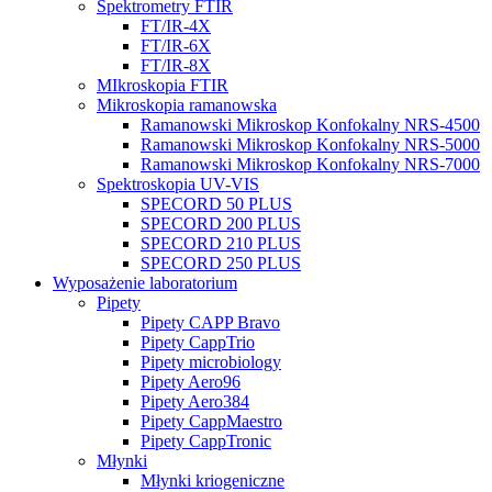
Spektrometry FTIR
FT/IR-4X
FT/IR-6X
FT/IR-8X
MIkroskopia FTIR
Mikroskopia ramanowska
Ramanowski Mikroskop Konfokalny NRS-4500
Ramanowski Mikroskop Konfokalny NRS-5000
Ramanowski Mikroskop Konfokalny NRS-7000
Spektroskopia UV-VIS
SPECORD 50 PLUS
SPECORD 200 PLUS
SPECORD 210 PLUS
SPECORD 250 PLUS
Wyposażenie laboratorium
Pipety
Pipety CAPP Bravo
Pipety CappTrio
Pipety microbiology
Pipety Aero96
Pipety Aero384
Pipety CappMaestro
Pipety CappTronic
Młynki
Młynki kriogeniczne