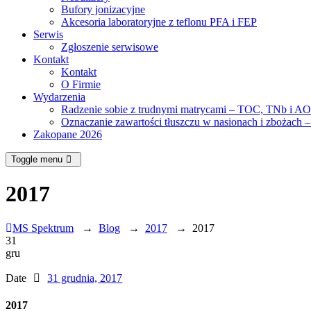
Bufory jonizacyjne
Akcesoria laboratoryjne z teflonu PFA i FEP
Serwis
Zgłoszenie serwisowe
Kontakt
Kontakt
O Firmie
Wydarzenia
Radzenie sobie z trudnymi matrycami – TOC, TNb i A
Oznaczanie zawartości tłuszczu w nasionach i zbożach –
Zakopane 2026
Toggle menu
2017
MS Spektrum
→
Blog
→
2017
→
2017
31
gru
Date
31 grudnia, 2017
2017