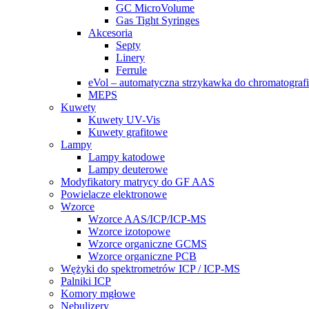
GC MicroVolume
Gas Tight Syringes
Akcesoria
Septy
Linery
Ferrule
eVol – automatyczna strzykawka do chromatografi
MEPS
Kuwety
Kuwety UV-Vis
Kuwety grafitowe
Lampy
Lampy katodowe
Lampy deuterowe
Modyfikatory matrycy do GF AAS
Powielacze elektronowe
Wzorce
Wzorce AAS/ICP/ICP-MS
Wzorce izotopowe
Wzorce organiczne GCMS
Wzorce organiczne PCB
Wężyki do spektrometrów ICP / ICP-MS
Palniki ICP
Komory mgłowe
Nebulizery