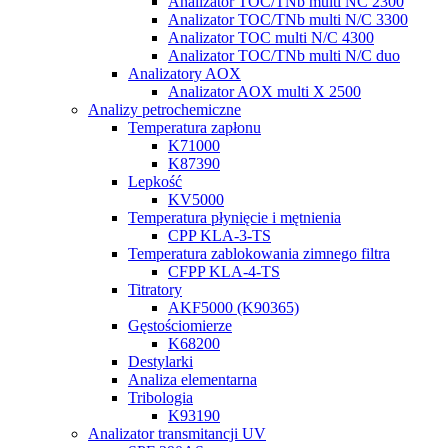
Analizator TOC/TNb multi NC 2300
Analizator TOC/TNb multi N/C 3300
Analizator TOC multi N/C 4300
Analizator TOC/TNb multi N/C duo
Analizatory AOX
Analizator AOX multi X 2500
Analizy petrochemiczne
Temperatura zapłonu
K71000
K87390
Lepkość
KV5000
Temperatura płynięcie i mętnienia
CPP KLA-3-TS
Temperatura zablokowania zimnego filtra
CFPP KLA-4-TS
Titratory
AKF5000 (K90365)
Gęstościomierze
K68200
Destylarki
Analiza elementarna
Tribologia
K93190
Analizator transmitancji UV