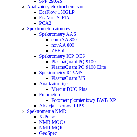
SPF 290AS
Analizatory elektrochemiczne
EcaFlow 150GLP
EcaMon SaFIA
PCA2
Spektrometria atomowa
Spektrometry AAS
contrAA 800
novAA 800
ZEEnit
Spektrometry ICP-OES
PlasmaQuant PQ 9100
PlasmaQuant PQ 9100 Elite
Spektrometry ICP-MS
PlasmaQuant MS
Analizator rtęci
Mercur DUO Plus
Fotometria
Fotometr płomieniowy BWB-XP
Ablacja laserowa LIBS
Spektrometria NMR
X-Pulse
NMR MQC+
NMR MQR
GeoSpec