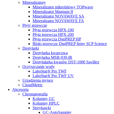
Mineralizatory
Mineralizator mikrofalowy TOPwave
Mineralizator Magnum II
Mineralizator NOVAWAVE SA
Mineralizator NOVAWAVE FA
Płyty grzewcze
Płyta grzewcza HPX-100
Płyta grzewcza HPX-200
Płyta grzewcza DigiPREP HP
Bloki grzewcze DigiPREP firmy SCP Science
Destylarki
Destylarka kwarcowa
Destylarka MSB-939-IR
Destylalarka kwasów DST-1000 Savillex
Oczyszczanie wody
LaboStar® Pro TWF
LaboStar® Pro TWF UV
Urządzenia myjące
CloudMetric
Akcesoria
Chromatografia
Kolumny GC
Kolumny HPLC
Strzykawki
GC-AutoSampler