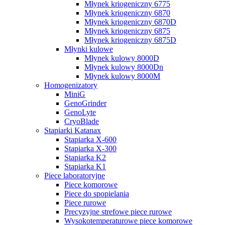
Młynek kriogeniczny 6775
Młynek kriogeniczny 6870
Młynek kriogeniczny 6870D
Młynek kriogeniczny 6875
Młynek kriogeniczny 6875D
Młynki kulowe
Młynek kulowy 8000D
Młynek kulowy 8000Dn
Młynek kulowy 8000M
Homogenizatory
MiniG
GenoGrinder
GenoLyte
CryoBlade
Stapiarki Katanax
Stapiarka X-600
Stapiarka X-300
Stapiarka K2
Stapiarka K1
Piece laboratoryjne
Piece komorowe
Piece do spopielania
Piece rurowe
Precyzyjne strefowe piece rurowe
Wysokotemperaturowe piece komorowe