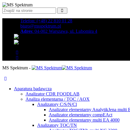
Telefon: (+48) 22 810 01 28
biuro@msspektrum.pl
Adres
: 04-002 Warszawa, ul. Lubomira 4
MS Spektrum -
Aparatura badawcza
Analizator CDR FOODLAB
Analiza elementarna / TOC / AOX
Analizatory C/S/N/Cl
Analizator elementarny AnalytikJena multi
Analizator elementarny compEAct
Analizator elementarny multi EA 4000
Analizatory TOC/TN