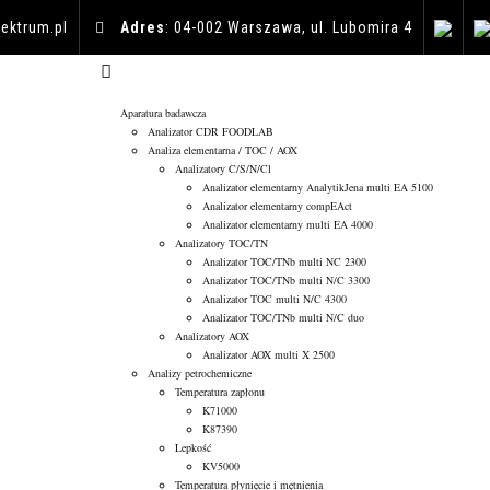
ektrum.pl
Adres
: 04-002 Warszawa, ul. Lubomira 4
Aparatura badawcza
Analizator CDR FOODLAB
Analiza elementarna / TOC / AOX
Analizatory C/S/N/Cl
Analizator elementarny AnalytikJena multi EA 5100
Analizator elementarny compEAct
Analizator elementarny multi EA 4000
Analizatory TOC/TN
Analizator TOC/TNb multi NC 2300
Analizator TOC/TNb multi N/C 3300
Analizator TOC multi N/C 4300
Analizator TOC/TNb multi N/C duo
Analizatory AOX
Analizator AOX multi X 2500
Analizy petrochemiczne
Temperatura zapłonu
K71000
K87390
Lepkość
KV5000
Temperatura płynięcie i mętnienia