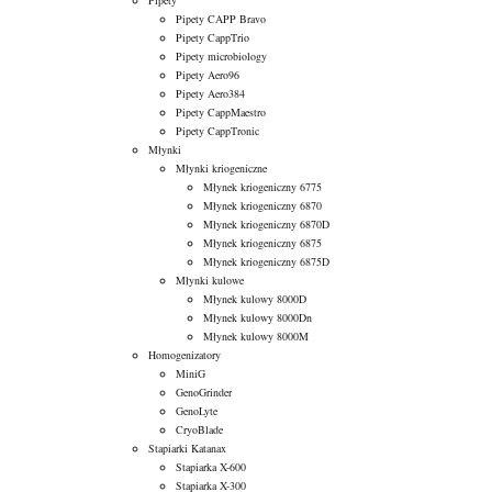
Pipety
Pipety CAPP Bravo
Pipety CappTrio
Pipety microbiology
Pipety Aero96
Pipety Aero384
Pipety CappMaestro
Pipety CappTronic
Młynki
Młynki kriogeniczne
Młynek kriogeniczny 6775
Młynek kriogeniczny 6870
Młynek kriogeniczny 6870D
Młynek kriogeniczny 6875
Młynek kriogeniczny 6875D
Młynki kulowe
Młynek kulowy 8000D
Młynek kulowy 8000Dn
Młynek kulowy 8000M
Homogenizatory
MiniG
GenoGrinder
GenoLyte
CryoBlade
Stapiarki Katanax
Stapiarka X-600
Stapiarka X-300