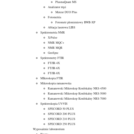
PlasmaQuant MS
Analizator rtęci
Mercur DUO Plus
Fotometria
Fotometr płomieniowy BWB-XP
Ablacja laserowa LIBS
Spektrometria NMR
X-Pulse
NMR MQC+
NMR MQR
GeoSpec
Spektrometry FTIR
FT/IR-4X
FT/IR-6X
FT/IR-8X
MIkroskopia FTIR
Mikroskopia ramanowska
Ramanowski Mikroskop Konfokalny NRS-4500
Ramanowski Mikroskop Konfokalny NRS-5000
Ramanowski Mikroskop Konfokalny NRS-7000
Spektroskopia UV-VIS
SPECORD 50 PLUS
SPECORD 200 PLUS
SPECORD 210 PLUS
SPECORD 250 PLUS
Wyposażenie laboratorium