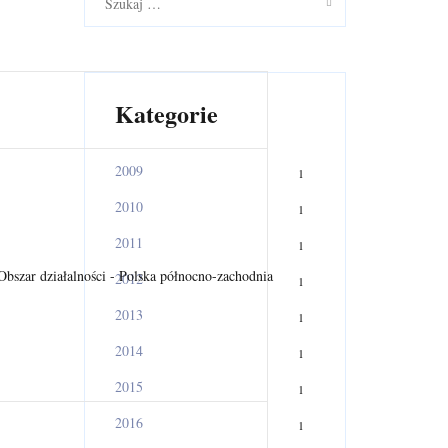
z
u
k
a
j
:
Kategorie
2009
1
2010
1
2011
1
2012
1
2013
1
2014
1
2015
1
2016
1