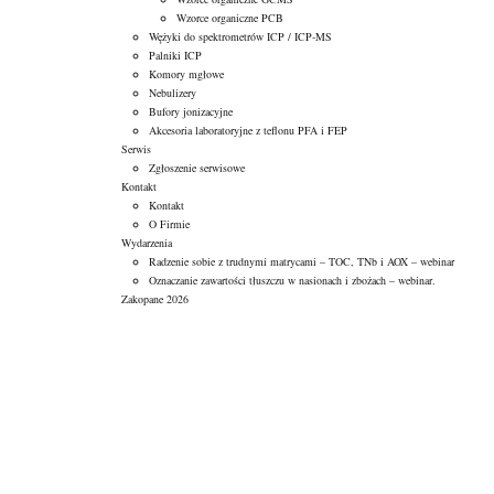
Wzorce organiczne PCB
Wężyki do spektrometrów ICP / ICP-MS
Palniki ICP
Komory mgłowe
Nebulizery
Bufory jonizacyjne
Akcesoria laboratoryjne z teflonu PFA i FEP
Serwis
Zgłoszenie serwisowe
Kontakt
Kontakt
O Firmie
Wydarzenia
Radzenie sobie z trudnymi matrycami – TOC, TNb i AOX – webinar
Oznaczanie zawartości tłuszczu w nasionach i zbożach – webinar.
Zakopane 2026