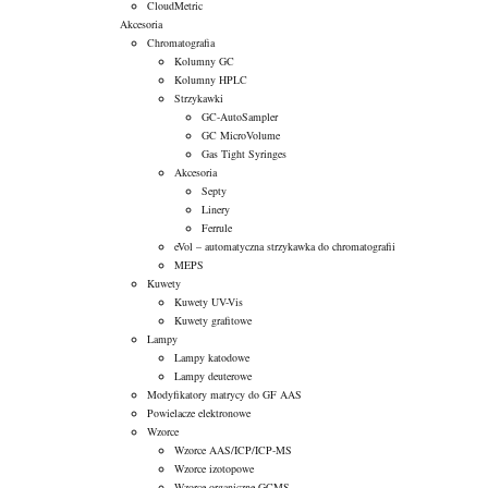
CloudMetric
Akcesoria
Chromatografia
Kolumny GC
Kolumny HPLC
Strzykawki
GC-AutoSampler
GC MicroVolume
Gas Tight Syringes
Akcesoria
Septy
Linery
Ferrule
eVol – automatyczna strzykawka do chromatografii
MEPS
Kuwety
Kuwety UV-Vis
Kuwety grafitowe
Lampy
Lampy katodowe
Lampy deuterowe
Modyfikatory matrycy do GF AAS
Powielacze elektronowe
Wzorce
Wzorce AAS/ICP/ICP-MS
Wzorce izotopowe
Wzorce organiczne GCMS