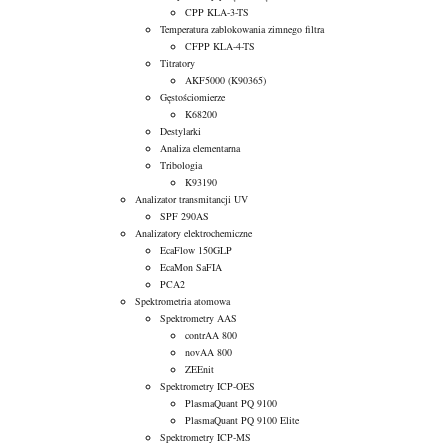
CPP KLA-3-TS
Temperatura zablokowania zimnego filtra
CFPP KLA-4-TS
Titratory
AKF5000 (K90365)
Gęstościomierze
K68200
Destylarki
Analiza elementarna
Tribologia
K93190
Analizator transmitancji UV
SPF 290AS
Analizatory elektrochemiczne
EcaFlow 150GLP
EcaMon SaFIA
PCA2
Spektrometria atomowa
Spektrometry AAS
contrAA 800
novAA 800
ZEEnit
Spektrometry ICP-OES
PlasmaQuant PQ 9100
PlasmaQuant PQ 9100 Elite
Spektrometry ICP-MS