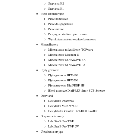
Stapiarka K2
Stapiarka K1
Piece laboratoryjne
Piece komorowe
Piece do spopielania
Piece rurowe
Precyzyjne strefowe piece rurowe
Wysokotemperaturowe piece komorowe
Mineralizatory
Mineralizator mikrofalowy TOPwave
Mineralizator Magnum II
Mineralizator NOVAWAVE SA
Mineralizator NOVAWAVE FA
Płyty grzewcze
Płyta grzewcza HPX-100
Płyta grzewcza HPX-200
Płyta grzewcza DigiPREP HP
Bloki grzewcze DigiPREP firmy SCP Science
Destylarki
Destylarka kwarcowa
Destylarka MSB-939-IR
Destylalarka kwasów DST-1000 Savillex
Oczyszczanie wody
LaboStar® Pro TWF
LaboStar® Pro TWF UV
Urządzenia myjące